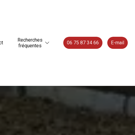
Recherches
ct
06 75 87 34 66
E-mail
fréquentes