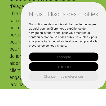
d'élagage et de nettoyage. Avec plus de
10 ans d'expérience à notre actif, nous
Nous utilisons des cookies
sommes fiers de fournir un service de
Nous utilisons des cookies et d'autres technologies
première qualité avec une touche
de suivi pour améliorer votre expérience de
navigation sur notre site, pour vous montrer un
personnelle. Que vous ayez besoin d'aide
contenu personnalisé et des publicités ciblées, pour
pour entretenir vos espaces verts ou
analyser le trafic de notre site et pour comprendre la
provenance de nos visiteurs.
pour planifier un nouvel aménagement
de jardin, notre équipe est prête à vous
J'accepte
aider. Les commentaires positifs de nos
Je refuse
clients en disent long sur notre
Changer mes préférences
engagement à fournir des services de
jardinage de haute qualité. Contactez-
nous pour un devis gratuit et laissez-
nous transformer votre jardin en une
oasis extérieure".