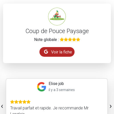
Coup de Pouce Paysage
Note globale :
Voir la fiche
GAREL CLAIRE
il y a 2 mois
Efficace et professionnel. Le résultat attendu était
‹
›
au rendez vous . Nous avons fait appel à MR