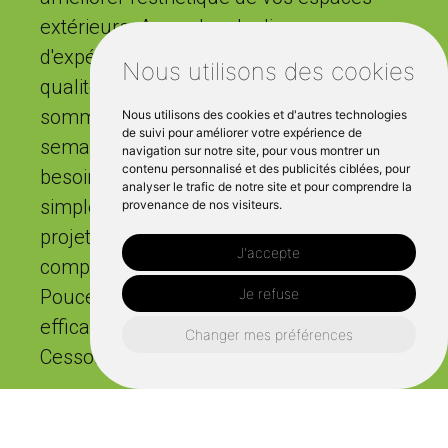
extérieurs. Avec plus de dix ans
d'expérience, notre équipe assure une
Nous utilisons des cookies
qualité de service irréprochable. Nous
sommes disponibles cinq jours par
Nous utilisons des cookies et d'autres technologies
de suivi pour améliorer votre expérience de
semaine pour répondre à tous vos
navigation sur notre site, pour vous montrer un
contenu personnalisé et des publicités ciblées, pour
besoins en matière de jardinage, du
analyser le trafic de notre site et pour comprendre la
simple entretien de la pelouse aux
provenance de nos visiteurs.
projets d'aménagement paysager
J'accepte
complexes. Faites confiance à Coup de
Je refuse
Pouce Paysage pour un entretien
efficace et fiable de votre pelouse à
Changer mes préférences
Cesson Sévigné."