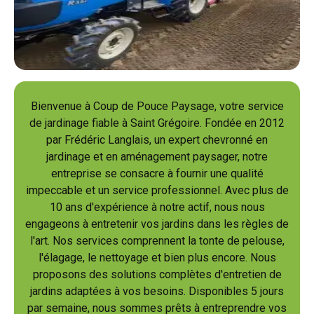
Bienvenue à Coup de Pouce Paysage, votre service
de jardinage fiable à Saint Grégoire. Fondée en 2012
par Frédéric Langlais, un expert chevronné en
jardinage et en aménagement paysager, notre
entreprise se consacre à fournir une qualité
impeccable et un service professionnel. Avec plus de
10 ans d'expérience à notre actif, nous nous
engageons à entretenir vos jardins dans les règles de
l'art. Nos services comprennent la tonte de pelouse,
l'élagage, le nettoyage et bien plus encore. Nous
proposons des solutions complètes d'entretien de
jardins adaptées à vos besoins. Disponibles 5 jours
par semaine, nous sommes prêts à entreprendre vos