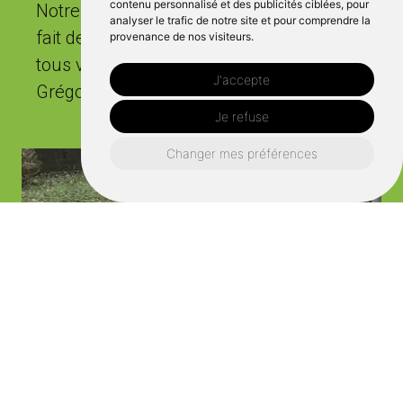
contenu personnalisé et des publicités ciblées, pour
Notre disponibilité 5 jours par semaine
analyser le trafic de notre site et pour comprendre la
fait de nous le choix par excellence pour
provenance de nos visiteurs.
tous vos besoins en jardinage à Saint
J'accepte
Grégoire".
Je refuse
Changer mes préférences