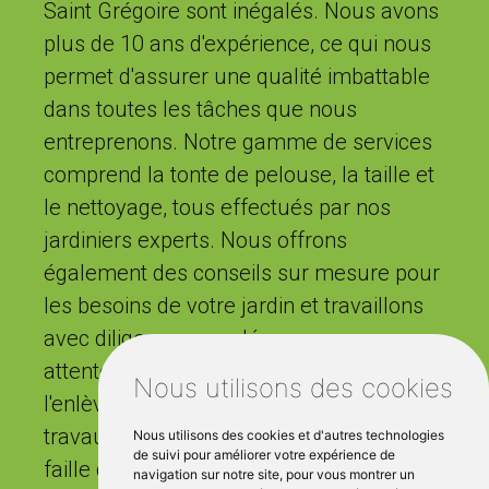
Saint Grégoire sont inégalés. Nous avons
plus de 10 ans d'expérience, ce qui nous
permet d'assurer une qualité imbattable
dans toutes les tâches que nous
entreprenons. Notre gamme de services
comprend la tonte de pelouse, la taille et
le nettoyage, tous effectués par nos
jardiniers experts. Nous offrons
également des conseils sur mesure pour
les besoins de votre jardin et travaillons
avec diligence pour dépasser vos
attentes. De la consultation initiale à
Nous utilisons des cookies
l'enlèvement des déchets après la fin des
travaux, nous assurons un service sans
Nous utilisons des cookies et d'autres technologies
de suivi pour améliorer votre expérience de
faille chez Coup de Pouce Paysage.
navigation sur notre site, pour vous montrer un