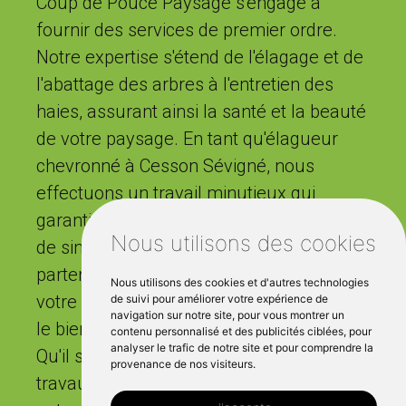
Coup de Pouce Paysage s'engage à
fournir des services de premier ordre.
Notre expertise s'étend de l'élagage et de
l'abattage des arbres à l'entretien des
haies, assurant ainsi la santé et la beauté
de votre paysage. En tant qu'élagueur
chevronné à Cesson Sévigné, nous
effectuons un travail minutieux qui
garantit un résultat impeccable. Plus que
Nous utilisons des cookies
de simples jardiniers, nous sommes des
partenaires pour valoriser l'esthétique de
Nous utilisons des cookies et d'autres technologies
votre espace extérieur tout en privilégiant
de suivi pour améliorer votre expérience de
navigation sur notre site, pour vous montrer un
le bien-être de vos arbres et de vos haies.
contenu personnalisé et des publicités ciblées, pour
analyser le trafic de notre site et pour comprendre la
Qu'il s'agisse d'entretien courant ou de
provenance de nos visiteurs.
travaux d'aménagement plus complexes,