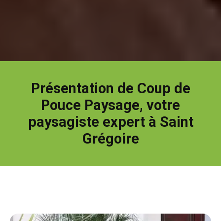
Présentation de Coup de
Pouce Paysage, votre
paysagiste expert à Saint
Grégoire