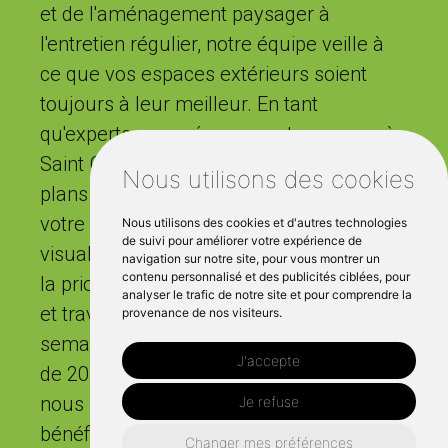
et de l'aménagement paysager à
l'entretien régulier, notre équipe veille à
ce que vos espaces extérieurs soient
toujours à leur meilleur. En tant
qu'experts en aménagement paysager à
Saint Grégoire, nous fournissons deux
Nous utilisons des cookies
plans de conception 3D uniques pour
votre projet, vous permettant de
Nous utilisons des cookies et d'autres technologies
de suivi pour améliorer votre expérience de
visualiser le résultat final. Nous donnons
navigation sur notre site, pour vous montrer un
contenu personnalisé et des publicités ciblées, pour
la priorité à la satisfaction de nos clients
analyser le trafic de notre site et pour comprendre la
et travaillons avec diligence cinq jours par
provenance de nos visiteurs.
semaine sur des projets dans un rayon
J'accepte
de 20 km autour de Rennes. Choisissez-
nous pour vos travaux de jardinage et
Je refuse
bénéficiez de l'alliance parfaite de
Changer mes préférences