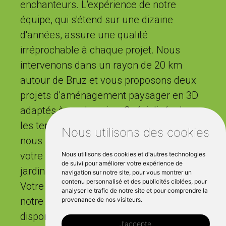
enchanteurs. L'expérience de notre
équipe, qui s'étend sur une dizaine
d'années, assure une qualité
irréprochable à chaque projet. Nous
intervenons dans un rayon de 20 km
autour de Bruz et vous proposons deux
projets d'aménagement paysager en 3D
adaptés à vos besoins. Spécialisés dans
les terrasses et les structures en bois,
Nous utilisons des cookies
nous nous efforçons de transformer
votre maison en un foyer avec des
Nous utilisons des cookies et d'autres technologies
de suivi pour améliorer votre expérience de
jardins qui portent notre touche unique.
navigation sur notre site, pour vous montrer un
contenu personnalisé et des publicités ciblées, pour
Votre aménagement extérieur Bruz est
analyser le trafic de notre site et pour comprendre la
notre passion, et nous sommes
provenance de nos visiteurs.
disponibles 5 jours par semaine pour
J'accepte